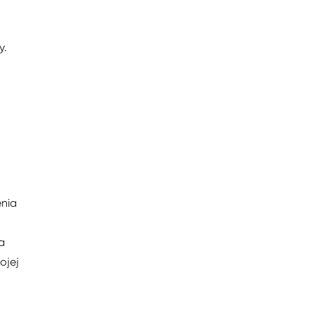
y.
enia
a
ojej