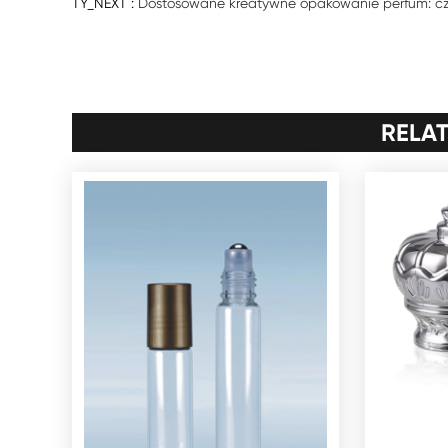
TY_NEXT :
Dostosowane kreatywne opakowanie perfum: czy
RELA