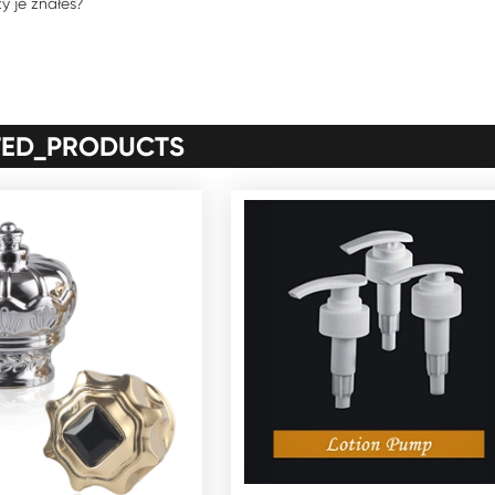
 je znałeś?
TED_PRODUCTS