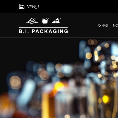

NEW_1
O NAS
NO