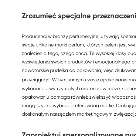
Zrozumieć specjalne przeznaczen
Producenci w branży perfumeryjnej używają spers
swoje unikalne marki perfum, których celem jest w
znalezienia tego, czego chcą. Te wysokiej klasy p
wyświetlania swoich produktów i emocjonalnego przy
nowatorskie pudełka do pakowania, więc drukowan
przyciągnąć. W tym samym czasie opakowanie moż
wykonane z wytrzymałych materiałów może zachowa
opakowaniu pomaga również zwiększyć widoczność
mogą szybko wybrać preferowaną markę. Drukując 
doskonałym narzędziem marketingowym zwiększają
Zaprojektuj spersonalizowane p