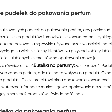
ie pudełek do pakowania perfum
onalizowanych pudełek do pakowania perfum, aby przekazać
yróżnienie ich produktów i umożliwienie konsumentom szybkie
udełka do pakowania są zwykle używane przez właścicieli mare
ciągania większej liczby klientów. Na przykład kobiety lubią
ie ich ulubionych elementów na opakowaniu może je
Butelka na perfumy
e również chronić
Od uszkodzeń. Pude
ć zapach perfum, o ile nie ma to wpływu na produkt. Okno
 produktu. Dzięki projektowi okna opakowania konsumenci
skuteczne informacje marketingowe, opakowanie może stać 
cym sprzedaż produktów i świadomość marki.
udełka do pakowania perfum