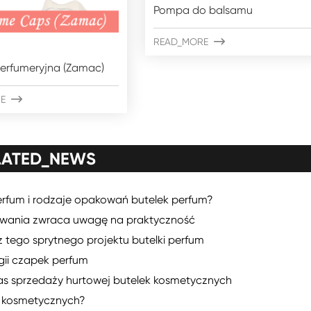
Pompa do balsamu
READ_MORE

erfumeryjna (Zamac)
E

LATED_NEWS
rfum i rodzaje opakowań butelek perfum?
kowania zwraca uwagę na praktyczność
 tego sprytnego projektu butelki perfum
gii czapek perfum
as sprzedaży hurtowej butelek kosmetycznych
k kosmetycznych?