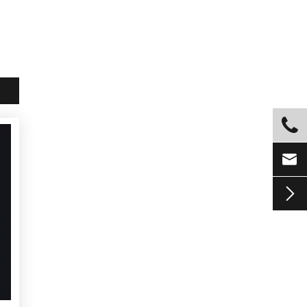


