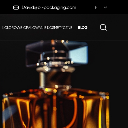

David@bi-packaging.com
PL
KOLOROWE OPAKOWANIE KOSMETYCZNE
BLOG