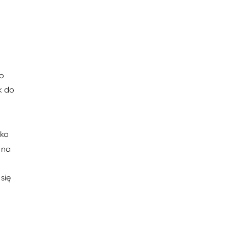
go
k do
łko
 na
się