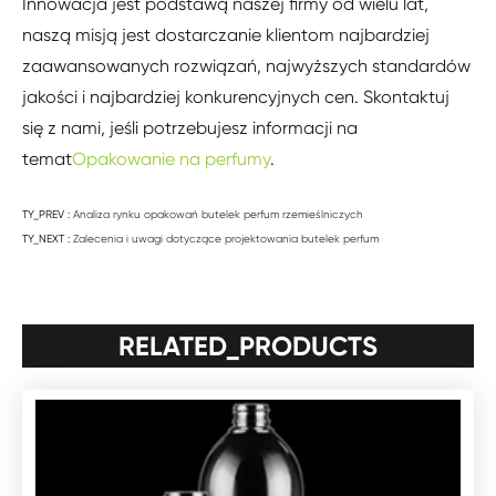
Innowacja jest podstawą naszej firmy od wielu lat,
naszą misją jest dostarczanie klientom najbardziej
zaawansowanych rozwiązań, najwyższych standardów
jakości i najbardziej konkurencyjnych cen. Skontaktuj
się z nami, jeśli potrzebujesz informacji na
temat
Opakowanie na perfumy
.
TY_PREV :
Analiza rynku opakowań butelek perfum rzemieślniczych
TY_NEXT :
Zalecenia i uwagi dotyczące projektowania butelek perfum
RELATED_PRODUCTS