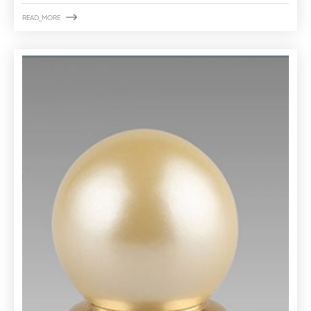

READ_MORE