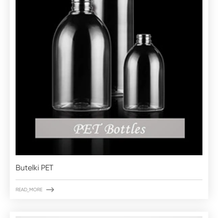
Butelki PET

READ_MORE