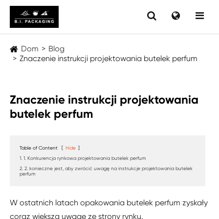
Dom
Blog
Znaczenie instrukcji projektowania butelek perfum
Znaczenie instrukcji projektowania
butelek perfum
Table of Content
[
Hide
]
1. 1. Konkurencja rynkowa projektowania butelek perfum
2. 2. konieczne jest, aby zwrócić uwagę na instrukcje projektowania butelek
perfum
W ostatnich latach opakowania butelek perfum zyskały
coraz większą uwagę ze strony rynku.