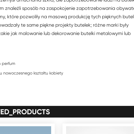
um znaleźli sposób na zaspokojenie zapotrzebowania obywate
my, które pozwoliły na masową produkcję tych pięknych bute
owadzały te same piękne projekty butelek; różne marki były
akie jak malowanie lub dekorowanie butelki metalowymi lub
h perfum
iu nowoczesnego kształtu kobiety
TED_PRODUCTS