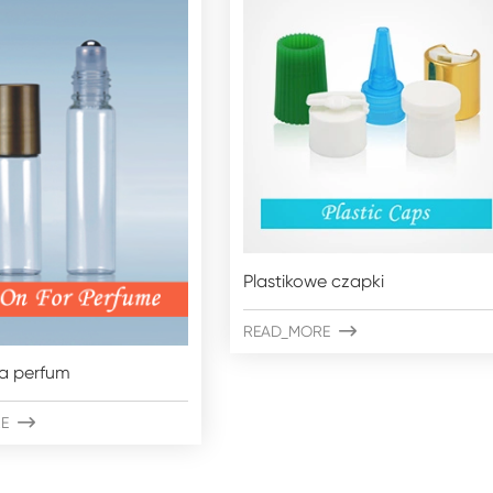
Plastikowe czapki
READ_MORE

la perfum
E
