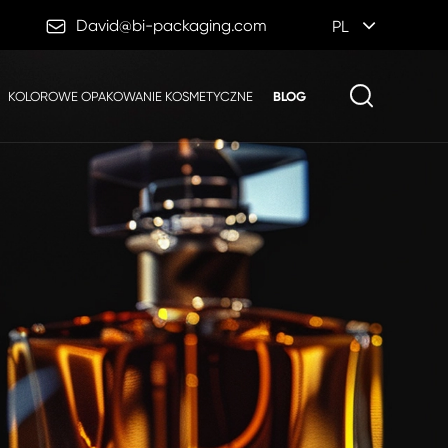

David@bi-packaging.com
PL
KOLOROWE OPAKOWANIE KOSMETYCZNE
BLOG