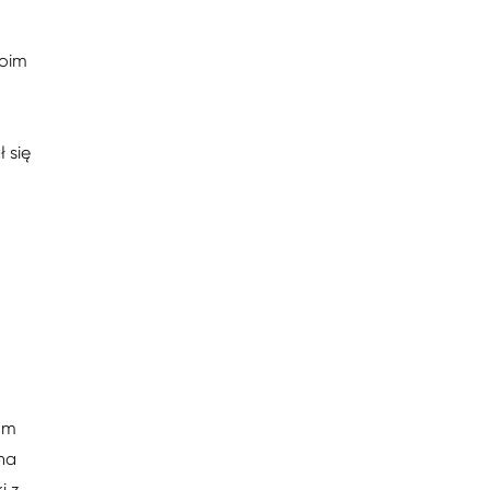
woim
 się
um
jna
i z