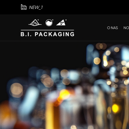

NEW_1
O NAS
NO