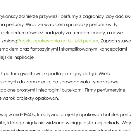
ykańscy żołnierze przywieźli perfumy z zagranicy, aby dać s
na perfumy. Wraz ze wzrostem sprzedaży perfum kwitły
telek perfum również nadążały za trendami mody, a nowe
ze zmianą
Projekt opakowania na butelki perfum
, Zapach stawał
smakiem oraz fantazyjnymi i skomplikowanymi koncepcjami
jskie inspiracje.
daż perfum gwałtownie spadła jak nigdy dotąd. Wielu
muszonych do zamknięcia, co spowodowało tymczasowe
tąpione prostymi i niedrogimi butelkami. Firmy perfumeryjne
ące wzrok projekty opakowań.
owej w mid-1940s, kreatywne projekty opakowań butelek perf
olite, którego nigdy nie widziano w ciągu ostatniej dekady. Wo
mysł dmuchania szkła, ale zapotrzebowanie ludzi na butelk