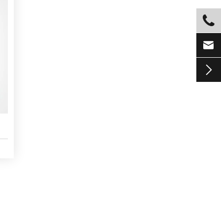


