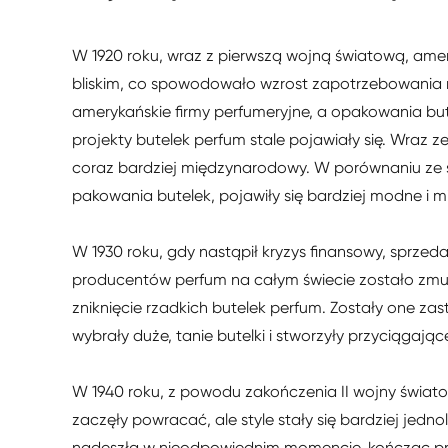
W 1920 roku, wraz z pierwszą wojną światową, amer
bliskim, co spowodowało wzrost zapotrzebowania 
amerykańskie firmy perfumeryjne, a opakowania bu
projekty butelek perfum stale pojawiały się. Wraz 
coraz bardziej międzynarodowy. W porównaniu ze 
pakowania butelek, pojawiły się bardziej modne i mie
W 1930 roku, gdy nastąpił kryzys finansowy, sprze
producentów perfum na całym świecie zostało z
zniknięcie rzadkich butelek perfum. Zostały one zas
wybrały duże, tanie butelki i stworzyły przyciągaj
W 1940 roku, z powodu zakończenia II wojny świat
zaczęły powracać, ale style stały się bardziej jedn
nadeszła w nieodpowiednim momencie, kończąc prze