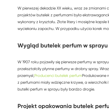
W pierwszej dekadzie XX wieku, wraz ze zmianami 
projektów butelek z perfumami była ekstrawagancka
wykonany z kryształu. Złote litery i mosiężne kapsl
wyciekaniu zapachu. W przypadku użycia korek moż
Wygląd butelek perfum w sprayu
W 1907 roku pojawiły się pierwsze perfumy w sprayu
przekształciły płynne perfumy w drobny spray. Wra
przemysł,
Producenci butelek perfum
Produkowane ró
z perfumami miały wdzięczne krzywe, a wierzchołk
butelki perfum w sprayu były bardzo drogie.
Projekt opakowania butelek perf