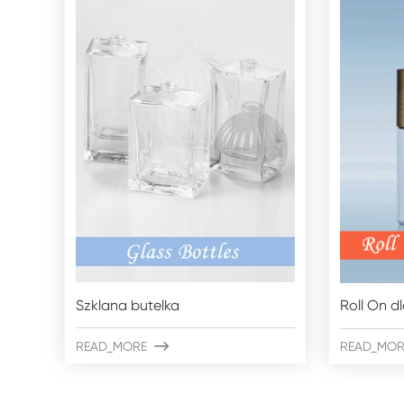
Szklana butelka
Roll On d
READ_MORE

READ_MOR