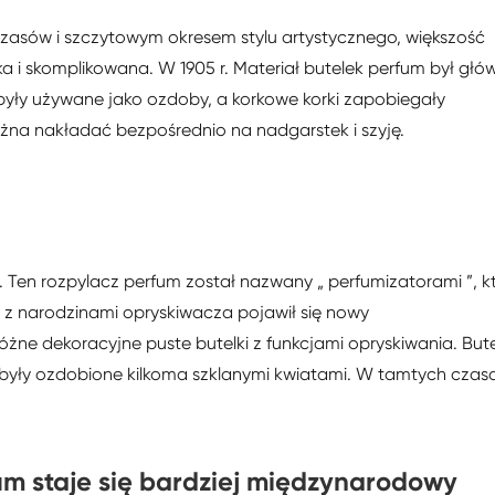
czasów i szczytowym okresem stylu artystycznego, większość
 i skomplikowana. W 1905 r. Materiał butelek perfum był głó
e były używane jako ozdoby, a korkowe korki zapobiegały
na nakładać bezpośrednio na nadgarstek i szyję.
. Ten rozpylacz perfum został nazwany „ perfumizatorami ”, k
z z narodzinami opryskiwacza pojawił się nowy
żne dekoracyjne puste butelki z funkcjami opryskiwania. Bute
i były ozdobione kilkoma szklanymi kwiatami. W tamtych czas
um staje się bardziej międzynarodowy