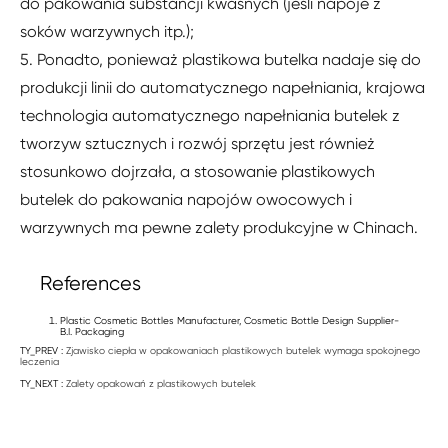
do pakowania substancji kwaśnych (jeśli napoje z
soków warzywnych itp.);
5. Ponadto, ponieważ plastikowa butelka nadaje się do
produkcji linii do automatycznego napełniania, krajowa
technologia automatycznego napełniania butelek z
tworzyw sztucznych i rozwój sprzętu jest również
stosunkowo dojrzała, a stosowanie plastikowych
butelek do pakowania napojów owocowych i
warzywnych ma pewne zalety produkcyjne w Chinach.
References
Plastic Cosmetic Bottles Manufacturer, Cosmetic Bottle Design Supplier-
B.I. Packaging
TY_PREV :
Zjawisko ciepła w opakowaniach plastikowych butelek wymaga spokojnego
leczenia
TY_NEXT :
Zalety opakowań z plastikowych butelek