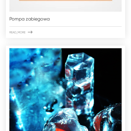
Pompa zabiegowa

READ_MORE