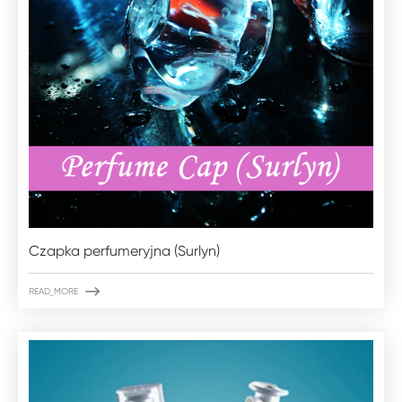
Czapka perfumeryjna (Surlyn)

READ_MORE