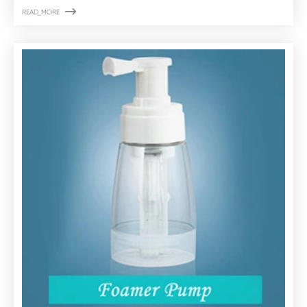

READ_MORE