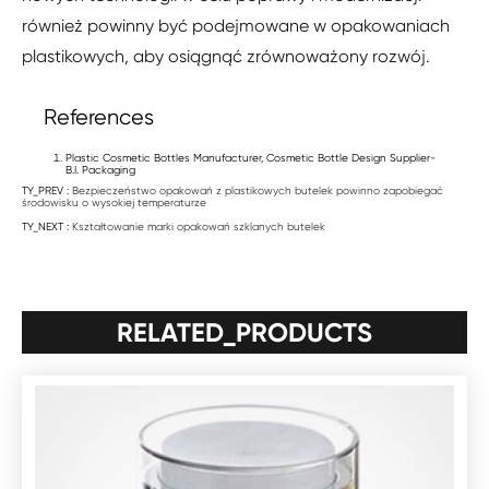
również powinny być podejmowane w opakowaniach
plastikowych, aby osiągnąć zrównoważony rozwój.
References
Plastic Cosmetic Bottles Manufacturer, Cosmetic Bottle Design Supplier-
B.I. Packaging
TY_PREV :
Bezpieczeństwo opakowań z plastikowych butelek powinno zapobiegać
środowisku o wysokiej temperaturze
TY_NEXT :
Kształtowanie marki opakowań szklanych butelek
RELATED_PRODUCTS