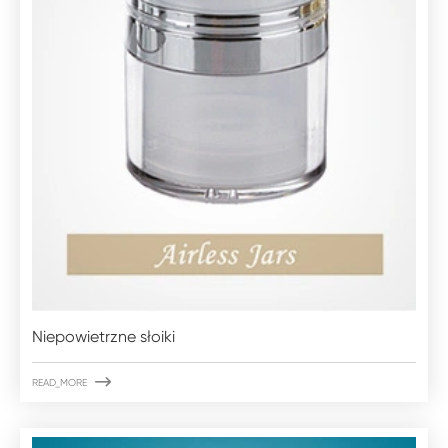
Niepowietrzne słoiki

READ_MORE