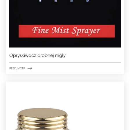
Opryskiwacz drobnej mgły

READ_MORE