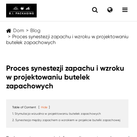
Dom
Blog
Proces synestezji zapachu i wzroku w projektowaniu
butelek zapachowych
Proces synestezji zapachu i wzroku
w projektowaniu butelek
zapachowych
Table of Content
[
Hide
]
1. Stymulacja wizualna w projektowaniu butelek zapachowych
2. Synestezja między zapachem a wzrokiem w projekcie butelki zapachowej