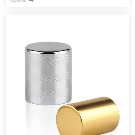

READ_MORE