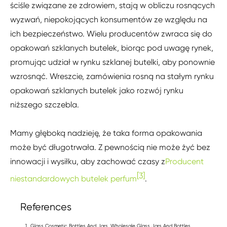
ściśle związane ze zdrowiem, stają w obliczu rosnących
wyzwań, niepokojących konsumentów ze względu na
ich bezpieczeństwo. Wielu producentów zwraca się do
opakowań szklanych butelek, biorąc pod uwagę rynek,
promując udział w rynku szklanej butelki, aby ponownie
wzrosnąć. Wreszcie, zamówienia rosną na stałym rynku
opakowań szklanych butelek jako rozwój rynku
niższego szczebla.
Mamy głęboką nadzieję, że taka forma opakowania
może być długotrwała. Z pewnością nie może żyć bez
innowacji i wysiłku, aby zachować czasy z
Producent
[3]
niestandardowych butelek perfum
.
References
Glass Cosmetic Bottles And Jars, Wholesale Glass Jars And Bottles