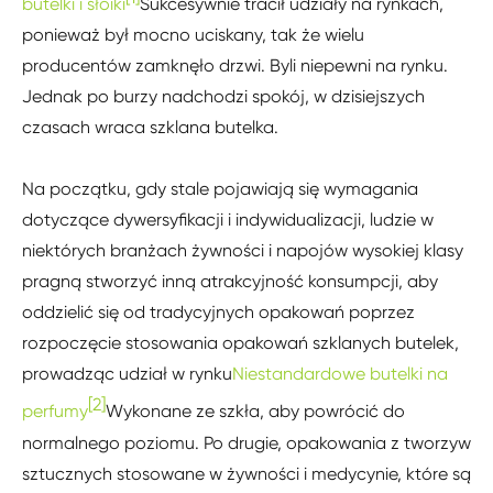
butelki i słoiki
Sukcesywnie tracił udziały na rynkach,
ponieważ był mocno uciskany, tak że wielu
producentów zamknęło drzwi. Byli niepewni na rynku.
Jednak po burzy nadchodzi spokój, w dzisiejszych
czasach wraca szklana butelka.
Na początku, gdy stale pojawiają się wymagania
dotyczące dywersyfikacji i indywidualizacji, ludzie w
niektórych branżach żywności i napojów wysokiej klasy
pragną stworzyć inną atrakcyjność konsumpcji, aby
oddzielić się od tradycyjnych opakowań poprzez
rozpoczęcie stosowania opakowań szklanych butelek,
prowadząc udział w rynku
Niestandardowe butelki na
[2]
perfumy
Wykonane ze szkła, aby powrócić do
normalnego poziomu. Po drugie, opakowania z tworzyw
sztucznych stosowane w żywności i medycynie, które są