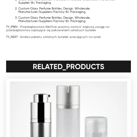
Supplier-B.I. Packaging
Custom Glass Perfume Bottles, Design, Wholesale,
Manufacturer/Suppliers/Factory-B.I. Packaging
Custom Glass Perfume Bottles, Design, Wholesale,
Manufacturer/Suppliers/Factory-B.I. Packaging
TY_PREV :
Przedsiębiorstwa WeChat powinny zwrócić większą uwagę na
przedsiębiorstwa zajmujące się pakowaniem szklanych butelek
TY_NEXT :
Analiza pakietu szklanych butelek wracających na rynek
RELATED_PRODUCTS