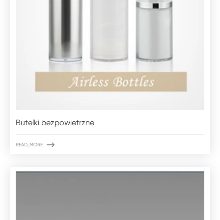
Butelki bezpowietrzne

READ_MORE