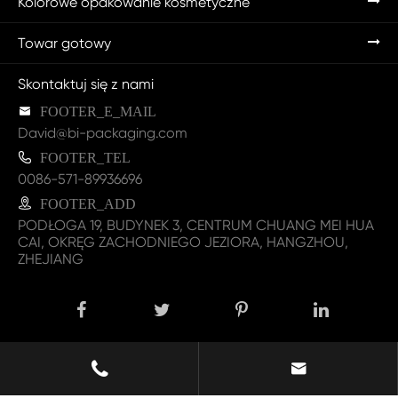
Kolorowe opakowanie kosmetyczne
Towar gotowy
Skontaktuj się z nami

FOOTER_E_MAIL
David@bi-packaging.com

FOOTER_TEL
0086-571-89936696

FOOTER_ADD
PODŁOGA 19, BUDYNEK 3, CENTRUM CHUANG MEI HUA
CAI, OKRĘG ZACHODNIEGO JEZIORA, HANGZHOU,
ZHEJIANG
FOOTER_COPY ©
ZHEJIANG B.I. INDUSTRIAL CO., LTD.


ALL_RIGHTS.
Sitemap
|
Polityka prywatności