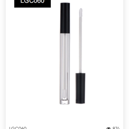
LGC060
874