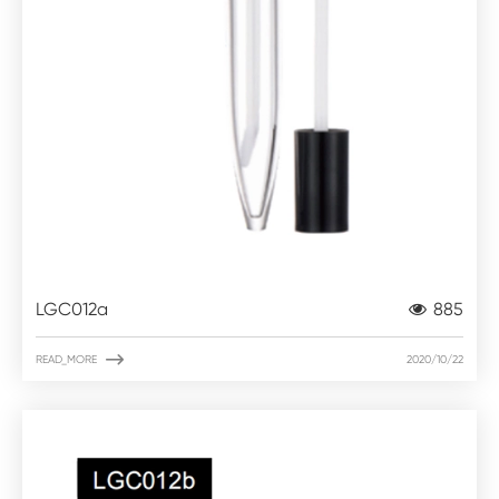
LGC012a
885

READ_MORE
2020/10/22