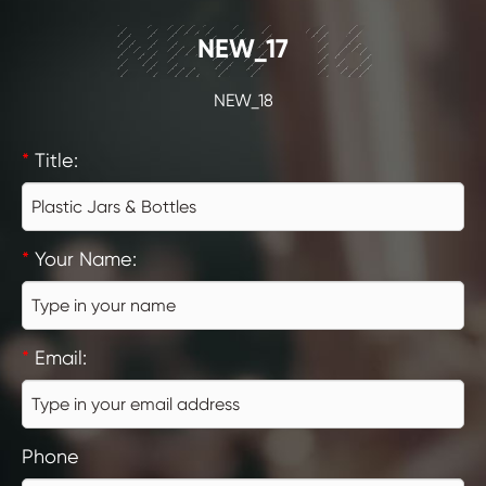
NEW_16
NEW_17
NEW_18
*
Title:
*
Your Name:
*
Email:
Phone