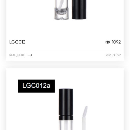
LGC012
1092

READ_MORE
2020/10/22