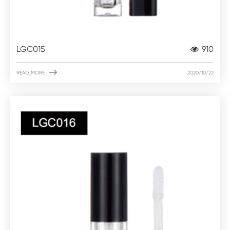
LGC015
910

READ_MORE
2020/10/22