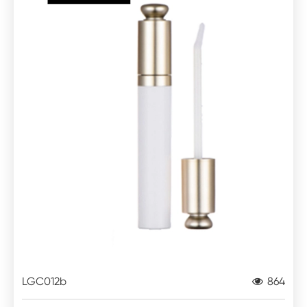
LGC012b
864