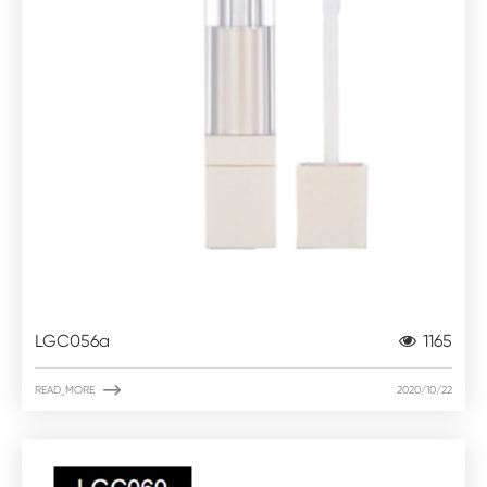
LGC056a
1165

READ_MORE
2020/10/22