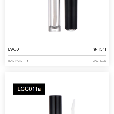
LGC011
1041

READ_MORE
2020/10/22