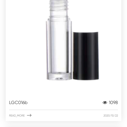
LGC016b
1098

READ_MORE
2020/10/22