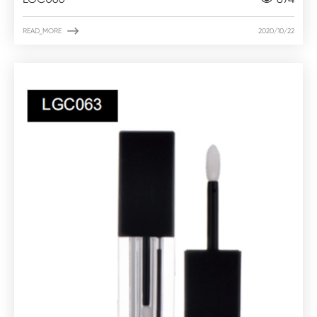

READ_MORE
2020/10/22