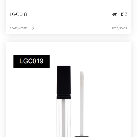
LGC018
1153

READ_MORE
2020/10/22