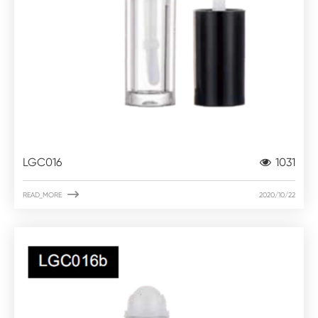
LGC016
1031

READ_MORE
2020/10/22