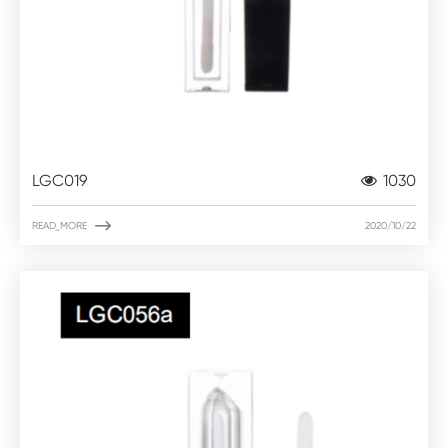
LGC019
1030

READ_MORE
2020/10/22