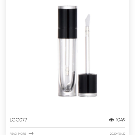
LGC077
1049

READ_MORE
2020/10/22