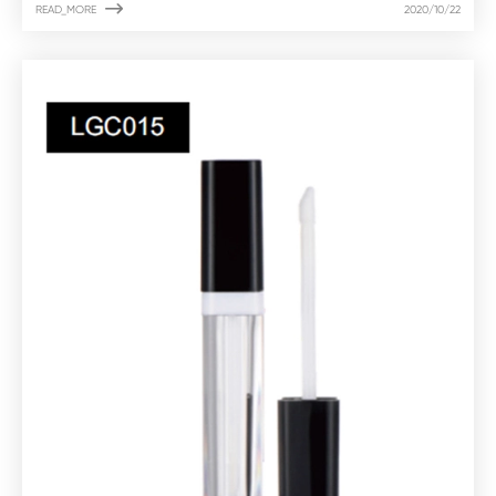

READ_MORE
2020/10/22