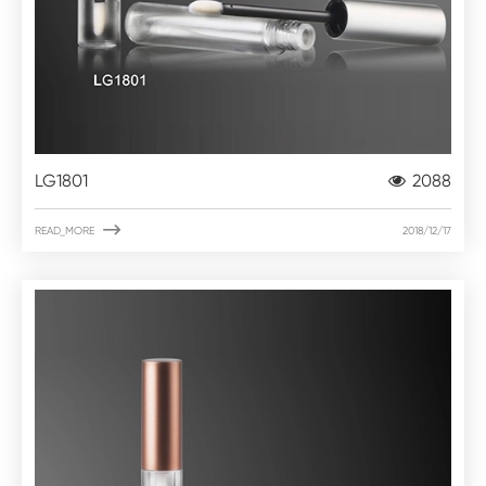
LG1801
2088

READ_MORE
2018/12/17