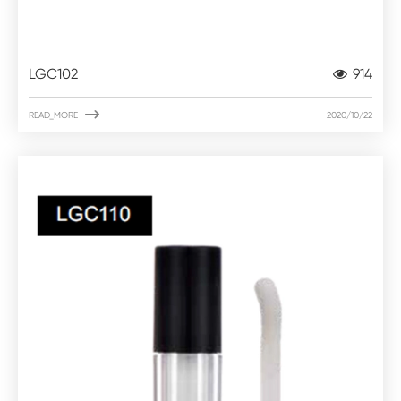
LGC102
914

READ_MORE
2020/10/22