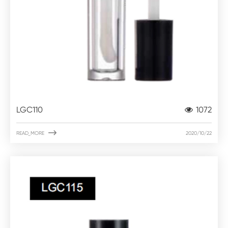
LGC110
1072

READ_MORE
2020/10/22