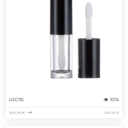
LGC115
1074

READ_MORE
2020/10/22