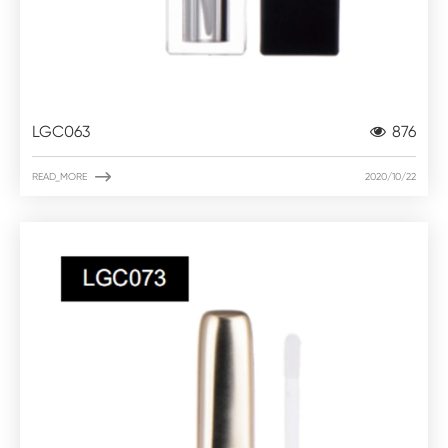
LGC063
876

READ_MORE
2020/10/22