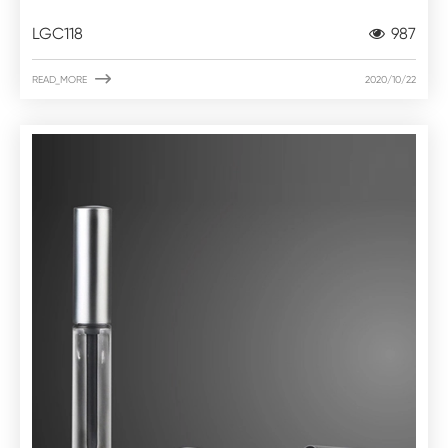
LGC118
987

READ_MORE
2020/10/22