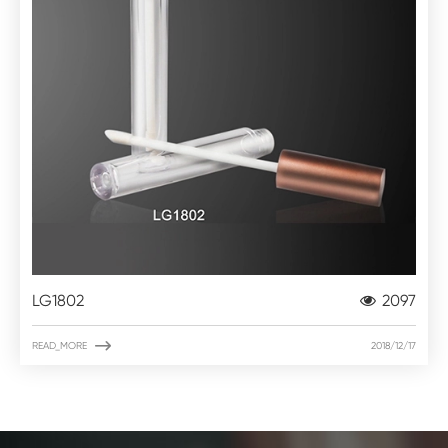
LG1802
2097

READ_MORE
2018/12/17