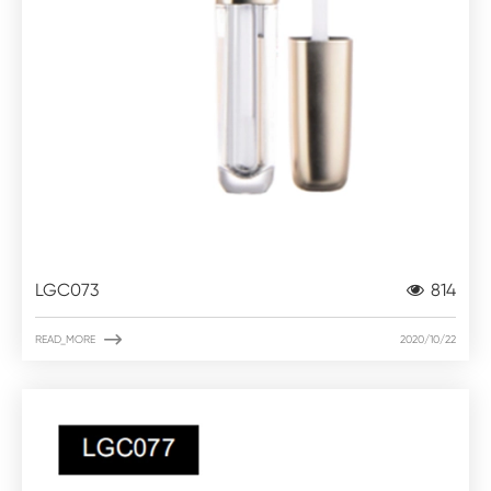
LGC073
814

READ_MORE
2020/10/22