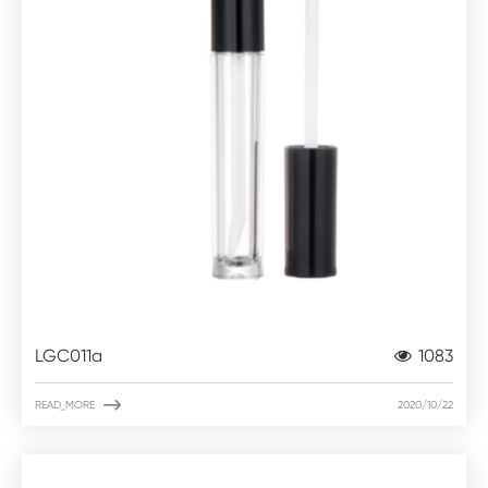
LGC011a
1083

READ_MORE
2020/10/22