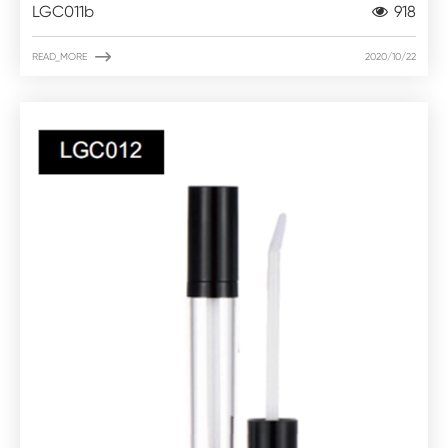
LGC011b
918

READ_MORE
2020/10/22