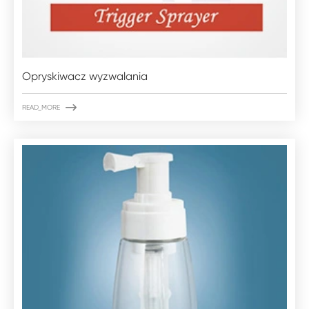
Opryskiwacz wyzwalania

READ_MORE