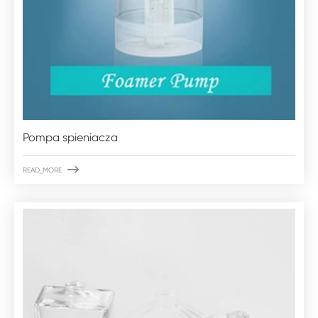
Pompa spieniacza

READ_MORE