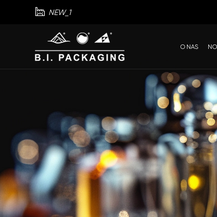

NEW_1
O NAS
NO