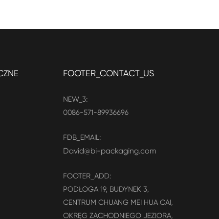
CZNE
FOOTER_CONTACT_US
NEW_3:
0086-571-89936696
FDB_EMAIL:
David@bi-packaging.com
FOOTER_ADD:
PODŁOGA 19, BUDYNEK 3,
CENTRUM CHUANG MEI HUA CAI,
OKRĘG ZACHODNIEGO JEZIORA,