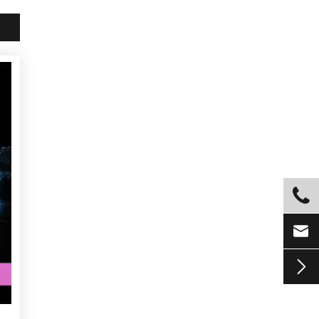


