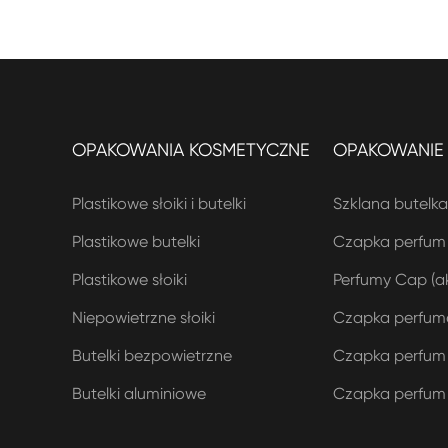
OPAKOWANIA KOSMETYCZNE
OPAKOWANIE
Plastikowe słoiki i butelki
Szklana butelk
Plastikowe butelki
Czapka perfum 
Plastikowe słoiki
Perfumy Cap (a
Niepowietrzne słoiki
Czapka perfumer
Butelki bezpowietrzne
Czapka perfum 
Butelki aluminiowe
Czapka perfum 