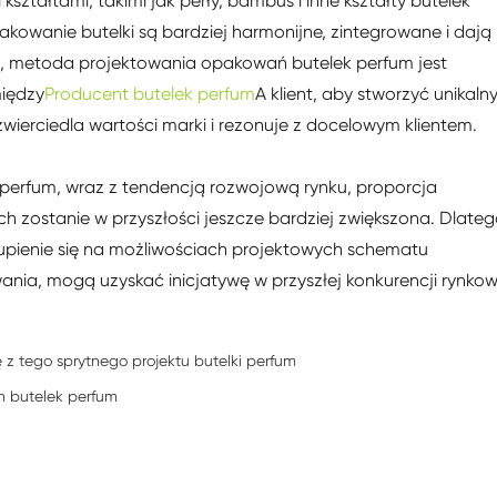
ształtami, takimi jak perły, bambus i inne kształty butelek
owanie butelki są bardziej harmonijne, zintegrowane i dają
c, metoda projektowania opakowań butelek perfum jest
iędzy
Producent butelek perfum
A klient, aby stworzyć unikalny
wierciedla wartości marki i rezonuje z docelowym klientem.
perfum, wraz z tendencją rozwojową rynku, proporcja
 zostanie w przyszłości jeszcze bardziej zwiększona. Dlate
kupienie się na możliwościach projektowych schematu
nia, mogą uzyskać inicjatywę w przyszłej konkurencji rynkow
z tego sprytnego projektu butelki perfum
h butelek perfum