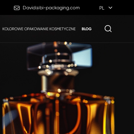

David@bi-packaging.com
PL
KOLOROWE OPAKOWANIE KOSMETYCZNE
BLOG