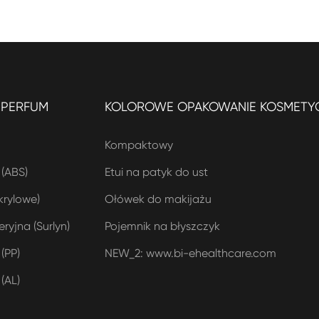
 PERFUM
KOLOROWE OPAKOWANIE KOSMETY
a
Kompaktowy
(ABS)
Etui na patyk do ust
krylowe)
Ołówek do makijażu
yjna (Surlyn)
Pojemnik na błyszczyk
(PP)
NEW_2: www.bi-ehealthcare.com
(AL)