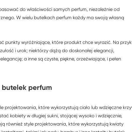
pasować do właściwości samych perfum, niezależnie od
rznego. W wielu butelkach perfum każdy ma swoją własną
ać punkty wyróżniające, które produkt chce wyrazić. Na przy
ułość i urok; niektórzy dążą do doskonałej elegancji,
elegancję; a inne są czyste, piękne, orzeźwiające, i pełen
 butelek perfum
tyle projektowania, które wykorzystują ciało lub wdzięczne krz
stać kobiety w długiej sukni, stojącej wysoko i wdzięcznie,
ją również style projektowania, które wykorzystują kwiaty