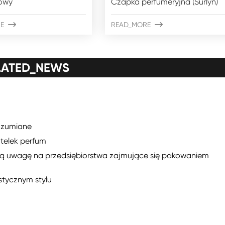
owy
Czapka perfumeryjna (Surlyn)
E

READ_MORE

LATED_NEWS
rozumiane
telek perfum
zą uwagę na przedsiębiorstwa zajmujące się pakowaniem
stycznym stylu