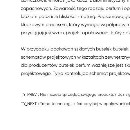
doniczkowe, winorośl jako klucz, z biomimetycznymi k
zapachowych. Zawartość tego rodzaju perfum i opak
ludziom poczucie bliskości z naturą. Podsumowują
kluczowym procesem, który wymaga współpracy m
przyciągający wzrok projekt opakowania, który odz
W przypadku opakowań szklanych butelek butelek 
schematów projektowych w kształtach zewnętrznych
dla producentów butelek perfum ważniejsze jest s
projektowego. Tylko kontrolując schemat projektowa
TY_PREV :
Nie możesz sprzedać swojego produktu? Ucz się 
TY_NEXT :
Trend technologii informacyjnej w opakowaniac