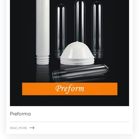
Preforma

READ_MORE