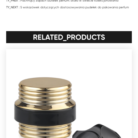
TY_PREV :
Pachnący zapach butelek perfum: skarb w świecie kolekcjonowania
TY_NEXT :
5 wskazówek dotyczących dostosowywania pudełek do pakowania perfum
RELATED_PRODUCTS