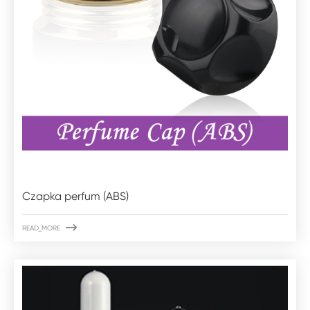
Czapka perfum (ABS)

READ_MORE